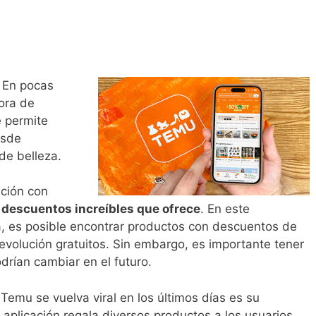
En pocas
ora de
e permite
esde
de belleza.
ción con
s
descuentos increíbles que ofrece
. En este
, es posible encontrar productos con descuentos de
volución gratuitos. Sin embargo, es importante tener
rían cambiar en el futuro.
Temu se vuelva viral en los últimos días es su
a aplicación regala diversos productos a los usuarios